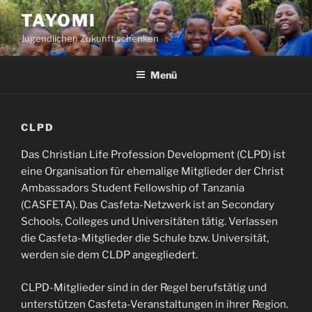
Zum
TAYOMI
Inhalt
Jugendlichen Zukunft schenken
springen
Menü
CLPD
Das Christian Life Profession Development (CLPD) ist
eine Organisation für ehemalige Mitglieder der Christ
Ambassadors Student Fellowship of Tanzania
(CASFETA). Das Casfeta-Netzwerk ist an Secondary
Schools, Colleges und Universitäten tätig. Verlassen
die Casfeta-Mitglieder die Schule bzw. Universität,
werden sie dem CLDP angegliedert.
CLPD-Mitglieder sind in der Regel berufstätig und
unterstützen Casfeta-Veranstaltungen in ihrer Region.